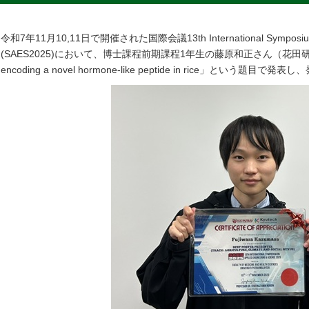
令和7年11月10,11日で開催された国際会議13th International Symposium on 
(SAES2025)において、博士課程前期課程1年生の藤原和正さん（花田研究室）が「Fu
encoding a novel hormone-like peptide in rice」という題