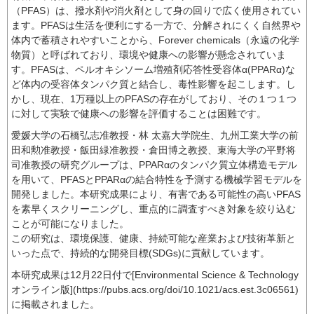
（PFAS）は、撥水剤や消火剤として身の回りで広く使用されてい
ます。PFASは生活を便利にする一方で、分解されにくく自然界や
体内で蓄積されやすいことから、Forever chemicals（永遠の化学
物質）と呼ばれており、環境や健康への影響が懸念されていま
す。PFASは、ペルオキシソーム増殖剤応答性受容体α(PPARα)な
ど体内の受容体タンパク質と結合し、毒性影響を起こします。し
かし、現在、1万種以上のPFASの存在がしており、その１つ１つ
に対して実験で健康への影響を評価することは困難です。
愛媛大学の石橋弘志准教授・林 太嘉大学院生、九州工業大学の前
田和勲准教授・飯田緑准教授・倉田博之教授、東海大学の平野将
司准教授の研究グループは、PPARαのタンパク質立体構造モデル
を用いて、PFASとPPARαの結合特性を予測する機械学習モデルを
開発しました。本研究成果により、有害である可能性の高いPFAS
を素早くスクリーニングし、重点的に調査すべき対象を絞り込む
ことが可能になりました。
この研究は、環境保護、健康、持続可能な産業および技術革新と
いった点で、持続的な開発目標(SDGs)に貢献しています。
本研究成果は12月22日付で[Environmental Science & Technology
オンライン版](https://pubs.acs.org/doi/10.1021/acs.est.3c06561)
に掲載されました。