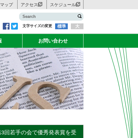
マップ
アクセス
スケジュール
文字サイズの変更
標準
大
報
お問い合わせ
第3回若手の会で優秀発表賞を受