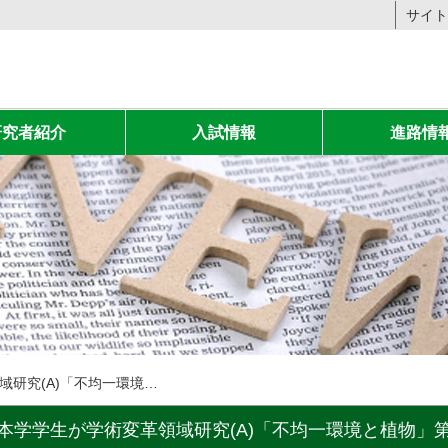
サイト
研究者紹介
入試情報
進路情
本学学生が学術変革領域研究(A)「不均一環境と植物」第3回若手の会で優秀発表賞を受賞しました。
本学学生が学術変革領域研究(A)「不均一環境と植物」