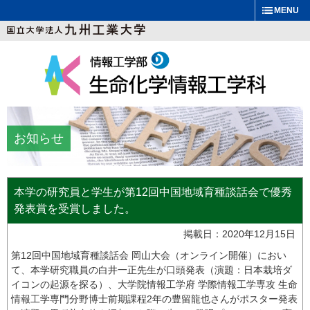
MENU
お知らせ
本学の研究員と学生が第12回中国地域育種談話会で優秀
発表賞を受賞しました。
掲載日：2020年12月15日
第12回中国地域育種談話会 岡山大会（オンライン開催）におい
て、本学研究職員の白井一正先生が口頭発表（演題：日本栽培ダ
イコンの起源を探る）、大学院情報工学府 学際情報工学専攻 生命
情報工学専門分野博士前期課程2年の豊留龍也さんがポスター発表